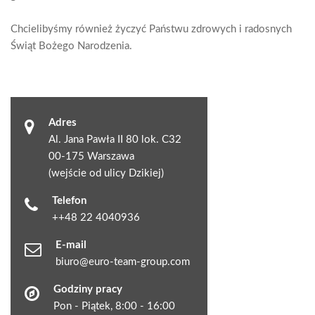
Chcielibyśmy również życzyć Państwu zdrowych i radosnych
Świąt Bożego Narodzenia.
Adres
Al. Jana Pawła II 80 lok. C32
00-175 Warszawa
(wejście od ulicy Dzikiej)
Telefon
++48 22 4040936
E-mail
biuro@euro-team-group.com
Godziny pracy
Pon - Piątek, 8:00 - 16:00